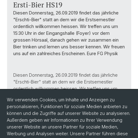
Ersti-Bier HS19
Diesen Donnerstag, 26.09.2019 findet das jährliche
"Erschti-Bier" statt an dem wir die Erstsemestler
ordentlich willkommen heissen. Wir treffen uns um
15:30 Uhr in der Eingangshalle (Foyer) vor dem
grossen Hörsaal, danach gehen wir zusammen ein
Bier trinken und lernen uns besser kennen. Wir freuen
uns auf ein zahlreiches Erscheinen. Eure FG Physik
Diesen Donnerstag, 26.09.2019 findet das jährliche
"Erschti-Bier" statt an dem wir die Erstsemestler
ordentlich willkommen heissen. Wir treffen uns um
15:30 Uhr in der Eingangshalle (Foyer) vor dem
Wir verwenden Cookies, um Inhalte und Anzeigen zu
grossen Hörsaal, danach gehen wir zusammen ein
personalisieren, Funktionen für soziale Medien anbieten zu
Bier trinken und lernen uns besser kennen. Wir freuen
können und die Zugriffe auf unserer Website zu analysieren.
uns auf ein zahlreiches Erscheinen. Eure FG Physik
Außerdem geben wir Informationen zu Ihrer Verwendung
unserer Website an unsere Partner für soziale Medien,
Werbung und Analysen weiter. Unsere Partner führen diese
Zurück